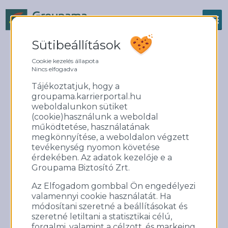
Sütibeállítások
159 életet mentettek a
Cookie kezelés állapota
Nincs elfogadva
Groupamák
Tájékoztatjuk, hogy a
groupama.karrierportal.hu
weboldalunkon sütiket
(cookie)használunk a weboldal
működtetése, használatának
megkönnyítése, a weboldalon végzett
tevékenység nyomon követése
érdekében. Az adatok kezelője e a
Groupama Biztosító Zrt.
Az Elfogadom gombbal Ön engedélyezi
valamennyi cookie használatát. Ha
A Magyar Vöröskereszt felhívására
módosítani szeretné a beállításokat és
ismét összefogtak a Groupamák!
szeretné letiltani a statisztikai célú,
forgalmi, valamint a célzott, és markeing