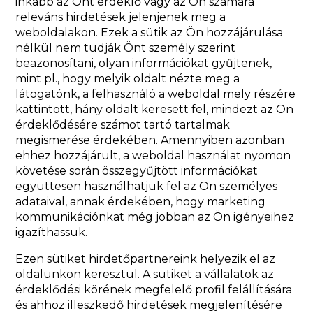
inkább az Önt érdeklő vagy az Ön számára
releváns hirdetések jelenjenek meg a
weboldalakon. Ezek a sütik az Ön hozzájárulása
nélkül nem tudják Önt személy szerint
beazonosítani, olyan információkat gyűjtenek,
mint pl., hogy melyik oldalt nézte meg a
látogatónk, a felhasználó a weboldal mely részére
kattintott, hány oldalt keresett fel, mindezt az Ön
érdeklődésére számot tartó tartalmak
megismerése érdekében. Amennyiben azonban
ehhez hozzájárult, a weboldal használat nyomon
követése során összegyűjtött információkat
együttesen használhatjuk fel az Ön személyes
adataival, annak érdekében, hogy marketing
kommunikációnkat még jobban az Ön igényeihez
igazíthassuk.
Ezen sütiket hirdetőpartnereink helyezik el az
oldalunkon keresztül. A sütiket a vállalatok az
érdeklődési körének megfelelő profil felállítására
és ahhoz illeszkedő hirdetések megjelenítésére