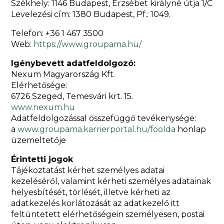
Székhely: 1146 Budapest, Erzsébet királyné útja 1/C
Levelezési cím: 1380 Budapest, Pf.: 1049.
Telefon: +36 1 467 3500
Web:
https://www.groupama.hu/
Igénybevett adatfeldolgozó:
Nexum Magyarország Kft.
Elérhetősége:
6726 Szeged, Temesvári krt. 15.
www.nexum.hu
Adatfeldolgozással összefüggő tevékenysége:
a
www.groupama.karrierportal.hu/foolda
honlap
üzemeltetője
Érintetti jogok
Tájékoztatást kérhet személyes adatai
kezeléséről, valamint kérheti személyes adatainak
helyesbítését, törlését, illetve kérheti az
adatkezelés korlátozását az adatkezelő itt
feltüntetett elérhetőségein személyesen, postai