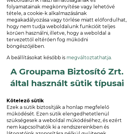
weboldalunk használhatóságának és
folyamatainak megkönnyítése vagy lehetővé
tétele, a cookie-k alkalmazásának
megakadályozása vagy törlése miatt előfordulhat,
hogy nem tudja weboldalunk funkcióit teljes
körűen használni, illetve, hogy a weboldal a
tervezettől eltérően fog működni
böngészőjében.
A beállításokat később is
megváltoztathatja.
A Groupama Biztosító Zrt.
által használt sütik típusai
Kötelező sütik
Ezek a sütik biztosítják a honlap megfelelő
működését. Ezen sütik elengedhetetlenül
szükségesek a weboldal működéséhez, és ezért
nem kapcsolhatók ki a rendszereinkben és
látogatóink azonosítása nélkül gyűjtenek