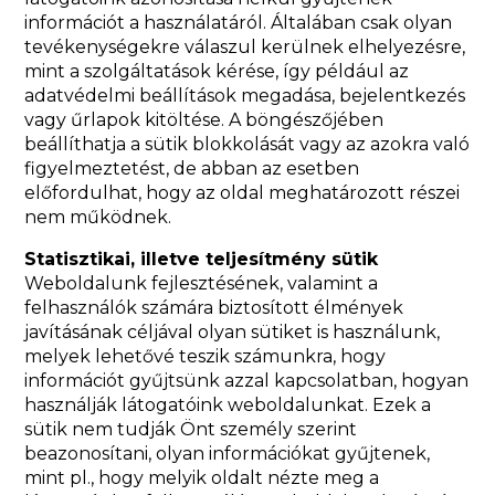
információt a használatáról. Általában csak olyan
tevékenységekre válaszul kerülnek elhelyezésre,
mint a szolgáltatások kérése, így például az
adatvédelmi beállítások megadása, bejelentkezés
vagy űrlapok kitöltése. A böngészőjében
beállíthatja a sütik blokkolását vagy az azokra való
figyelmeztetést, de abban az esetben
előfordulhat, hogy az oldal meghatározott részei
nem működnek.
Statisztikai, illetve teljesítmény sütik
Weboldalunk fejlesztésének, valamint a
felhasználók számára biztosított élmények
javításának céljával olyan sütiket is használunk,
melyek lehetővé teszik számunkra, hogy
információt gyűjtsünk azzal kapcsolatban, hogyan
használják látogatóink weboldalunkat. Ezek a
sütik nem tudják Önt személy szerint
beazonosítani, olyan információkat gyűjtenek,
mint pl., hogy melyik oldalt nézte meg a