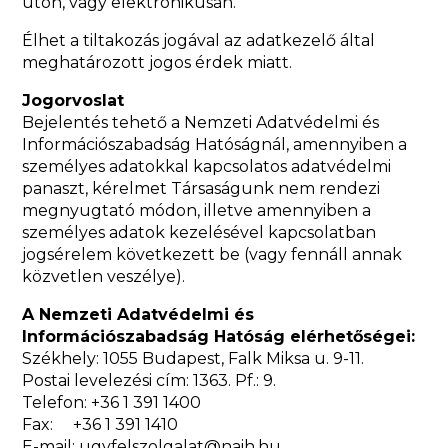
úton, vagy elektronikusan.
Élhet a tiltakozás jogával az adatkezelő által
meghatározott jogos érdek miatt.
Jogorvoslat
Bejelentés tehető a Nemzeti Adatvédelmi és
Információszabadság Hatóságnál, amennyiben a
személyes adatokkal kapcsolatos adatvédelmi
panaszt, kérelmet Társaságunk nem rendezi
megnyugtató módon, illetve amennyiben a
személyes adatok kezelésével kapcsolatban
jogsérelem következett be (vagy fennáll annak
közvetlen veszélye).
A Nemzeti Adatvédelmi és
Információszabadság Hatóság elérhetőségei:
Székhely: 1055 Budapest, Falk Miksa u. 9-11.
Postai levelezési cím: 1363. Pf.: 9.
Telefon: +36 1 391 1400
Fax: +36 1 391 1410
E-mail: ugyfelszolgalat@naih.hu