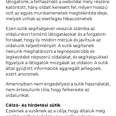
látogatónk, a felhasználó a weboldal mely részére
kattintott, hány oldalt keresett fel, milyen hosszú
volt az egyes munkamenetek megtekintési ideje,
melyek voltak az esetleges hibaüzenetek.
Ezen sütik segítségével vesszük számba az
oldalunkon történő látogatásokat és a forgalom
forrásait, hogy ily módon mérjük és javítsuk az
oldalunk teljesítményét. A sütik segítenek
nekünk meghatározni a legnépszerűbb és
legkevésbé népszerű oldalakat, és segítségükkel
figyeljük a látogatók mozgását az oldalon. A sütik
által gyűjtött információk aggregált jellegűek,
ezért anonimek.
Amennyiben nem engedélyezi a sütik használatát,
nem értesülünk róla, hogy felkereste az
oldalunkat.
Célzó- és hirdetési sütik
Ezeknek a sütiknek az a célja, hogy általuk még