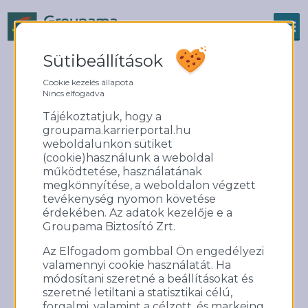
Sütibeállítások
FOGADD ÖRÖKBE
Cookie kezelés állapota
Nincs elfogadva
Tájékoztatjuk, hogy a
groupama.karrierportal.hu
weboldalunkon sütiket
(cookie)használunk a weboldal
működtetése, használatának
megkönnyítése, a weboldalon végzett
tevékenység nyomon követése
érdekében. Az adatok kezelője e a
Groupama Biztosító Zrt.
Az Elfogadom gombbal Ön engedélyezi
Ismét csatlakoztunk a Gödöllői Királyi
valamennyi cookie használatát. Ha
Kastély „Fogadd örökbe a
módosítani szeretné a beállításokat és
Kastélypark egyik ősfáját”
szeretné letiltani a statisztikai célú,
programhoz
forgalmi, valamint a célzott, és markeing