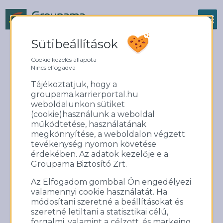
Sütibeállítások
FOLYTATÓDIK A DÍJESŐ
Cookie kezelés állapota
Nincs elfogadva
Tájékoztatjuk, hogy a
groupama.karrierportal.hu
weboldalunkon sütiket
(cookie)használunk a weboldal
működtetése, használatának
megkönnyítése, a weboldalon végzett
tevékenység nyomon követése
érdekében. Az adatok kezelője e a
Groupama Biztosító Zrt.
Az Elfogadom gombbal Ön engedélyezi
Ezüst minősítést kapott társaságunk!
valamennyi cookie használatát. Ha
módosítani szeretné a beállításokat és
A MABIASZ konferencián termék nagydíjjal
szeretné letiltani a statisztikai célú,
ismerik el a kimagasló szolgáltatást nyújtó
forgalmi, valamint a célzott, és markeing