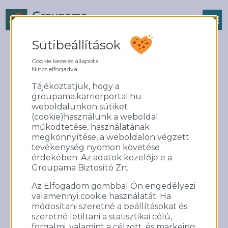
Sütibeállítások
IDÉN IS ADOMÁNYOZÁSSAL
Cookie kezelés állapota
Nincs elfogadva
ÜNNEPELTÜNK
Tájékoztatjuk, hogy a
groupama.karrierportal.hu
weboldalunkon sütiket
(cookie)használunk a weboldal
működtetése, használatának
megkönnyítése, a weboldalon végzett
tevékenység nyomon követése
érdekében. Az adatok kezelője e a
Groupama Biztosító Zrt.
Az Elfogadom gombbal Ön engedélyezi
valamennyi cookie használatát. Ha
Adni szeretünk a legjobban!
módosítani szeretné a beállításokat és
szeretné letiltani a statisztikai célú,
A Groupamák közössége idén elkészítette ünnepi
forgalmi, valamint a célzott, és markeing