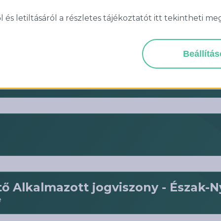
 szerződéskezelő
és letiltásáról a részletes tájékoztatót itt tekintheti me
Beállítá
ens
tő Alkalmazott jogviszony - Észak-
e