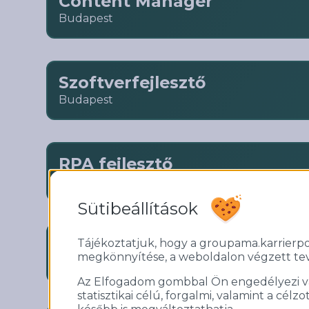
Content Manager
Budapest
Szoftverfejlesztő
Budapest
RPA fejlesztő
Budapest
Sütibeállítások
Karbantartó
Tájékoztatjuk, hogy a groupama.karrierp
megkönnyítése, a weboldalon végzett te
Budapest
Az Elfogadom gombbal Ön engedélyezi vala
statisztikai célú, forgalmi, valamint a cél