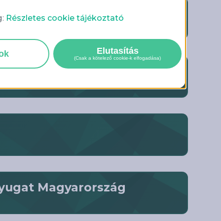
g:
Részletes cookie tájékoztató
Elutasítás
sok
(Csak a kötelező cookie-k elfogadása)
Nyugat Magyarország