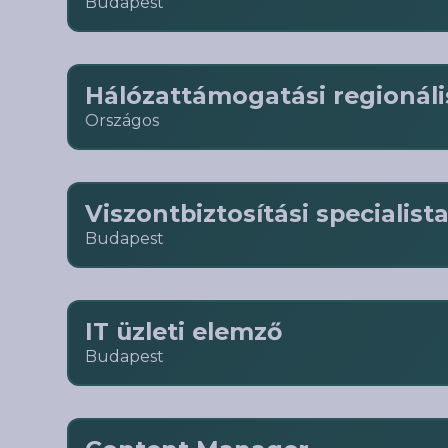
Budapest
listája.
Hálózattámogatási regionáli
Országos
Viszontbiztosítási specialist
Budapest
IT üzleti elemző
Budapest