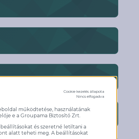
Cookie kezelés állapota
Nincs elfogadva
weboldal működtetése, használatának
ője e a Groupama Biztosító Zrt.
llításokat és szeretné letiltani a
ont alatt teheti meg. A beállításokat