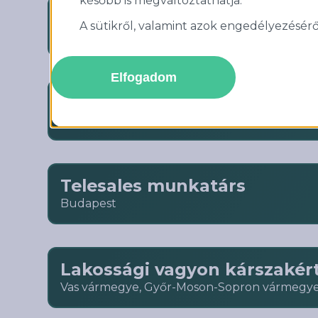
később is megváltoztathatja.
Lakossági vagyonbiztosítási
A sütikről, valamint azok engedélyezéséről 
Budapest
Elfogadom
Alkusz-értékesítési assziszt
Budapest
Telesales munkatárs
Budapest
Lakossági vagyon kárszakér
Vas vármegye, Győr-Moson-Sopron vármegy